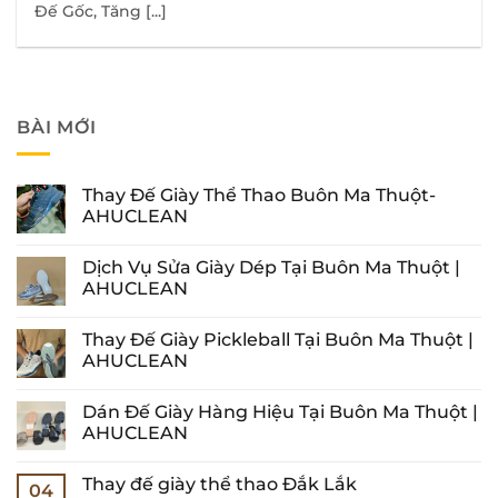
Đế Gốc, Tăng [...]
BÀI MỚI
Thay Đế Giày Thể Thao Buôn Ma Thuột-
AHUCLEAN
Không
có
Dịch Vụ Sửa Giày Dép Tại Buôn Ma Thuột |
bình
luận
AHUCLEAN
ở
Thay
Không
Đế
có
Thay Đế Giày Pickleball Tại Buôn Ma Thuột |
Giày
bình
Thể
luận
AHUCLEAN
Thao
ở
Buôn
Dịch
Không
Ma
Vụ
có
Dán Đế Giày Hàng Hiệu Tại Buôn Ma Thuột |
Thuột-
Sửa
bình
AHUCLEAN
Giày
luận
AHUCLEAN
Dép
ở
Tại
Thay
Không
Buôn
Đế
có
Thay đế giày thể thao Đắk Lắk
Ma
Giày
bình
04