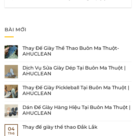
BÀI MỚI
Thay Đế Giày Thể Thao Buôn Ma Thuột-
AHUCLEAN
Không
có
Dịch Vụ Sửa Giày Dép Tại Buôn Ma Thuột |
bình
luận
AHUCLEAN
ở
Thay
Không
Đế
có
Thay Đế Giày Pickleball Tại Buôn Ma Thuột |
Giày
bình
Thể
luận
AHUCLEAN
Thao
ở
Buôn
Dịch
Không
Ma
Vụ
có
Dán Đế Giày Hàng Hiệu Tại Buôn Ma Thuột |
Thuột-
Sửa
bình
AHUCLEAN
Giày
luận
AHUCLEAN
Dép
ở
Tại
Thay
Không
Buôn
Đế
có
Thay đế giày thể thao Đắk Lắk
Ma
Giày
bình
04
Thuột
Pickleball
luận
Th6
Không
|
Tại
ở