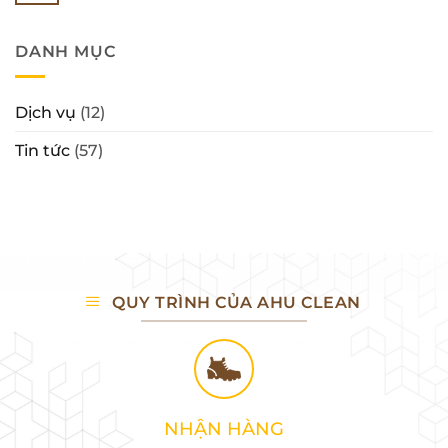
có
AHUCLEAN
Buôn
Dán
bình
Ma
Đế
luận
Thuột
Giày
ở
|
Hàng
DANH MỤC
Thay
AHUCLEAN
Hiệu
đế
Tại
giày
Buôn
thể
Ma
thao
Dịch vụ
(12)
Thuột
Đắk
|
Lắk
AHUCLEAN
Tin tức
(57)
QUY TRÌNH CỦA AHU CLEAN
NHẬN HÀNG