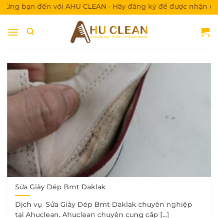
Bỏ
g bạn đến với AHU CLEAN - Hãy đăng ký để được nhận ưu đã
qua
nội
dung
Sửa Giày Dép Bmt Daklak
Dịch vụ Sửa Giày Dép Bmt Daklak chuyên nghiệp
tại Ahuclean. Ahuclean chuyên cung cấp [...]