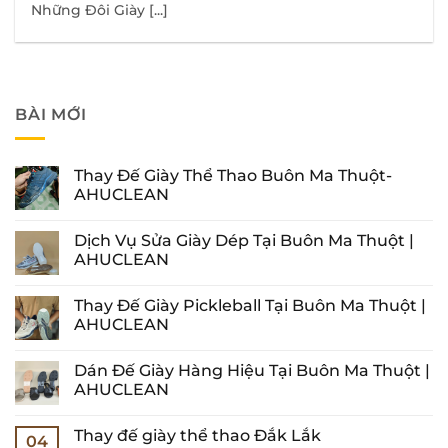
Những Đôi Giày [...]
BÀI MỚI
Thay Đế Giày Thể Thao Buôn Ma Thuột-
AHUCLEAN
Không
có
Dịch Vụ Sửa Giày Dép Tại Buôn Ma Thuột |
bình
luận
AHUCLEAN
ở
Thay
Không
Đế
có
Thay Đế Giày Pickleball Tại Buôn Ma Thuột |
Giày
bình
Thể
luận
AHUCLEAN
Thao
ở
Buôn
Dịch
Không
Ma
Vụ
có
Dán Đế Giày Hàng Hiệu Tại Buôn Ma Thuột |
Thuột-
Sửa
bình
AHUCLEAN
Giày
luận
AHUCLEAN
Dép
ở
Tại
Thay
Không
Buôn
Đế
có
Thay đế giày thể thao Đắk Lắk
Ma
Giày
bình
04