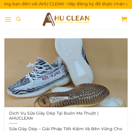
Bỏ
g bạn đến với AHU CLEAN - Hãy đăng ký để được nhận ưu đã
qua
nội
dung
Dịch Vụ Sửa Giày Dép Tại Buôn Ma Thuột |
AHUCLEAN
Sửa Giày Dép – Giải Pháp Tiết Kiệm Và Bền Vững Cho