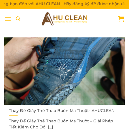
Bỏ
 bạn đến với AHU CLEAN - Hãy đăng ký để được nhận ưu đãi
qua
nội
dung
Thay Đế Giày Thể Thao Buôn Ma Thuột- AHUCLEAN
Thay Đế Giày Thể Thao Buôn Ma Thuột – Giải Pháp
Tiết Kiệm Cho Đôi [...]