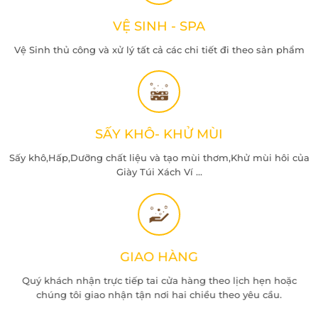
VỆ SINH - SPA
Vệ Sinh thủ công và xử lý tất cả các chi tiết đi theo sản phẩm
SẤY KHÔ- KHỬ MÙI
Sấy khô,Hấp,Dưỡng chất liệu và tạo mùi thơm,Khử mùi hôi của
Giày Túi Xách Ví ...
GIAO HÀNG
Quý khách nhận trực tiếp tai cửa hàng theo lịch hẹn hoặc
chúng tôi giao nhận tận nơi hai chiều theo yêu cầu.