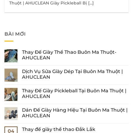
Thuột | AHUCLEAN Giày Pickleball Bị [...]
BÀI MỚI
Thay Đế Giày Thể Thao Buôn Ma Thuột-
AHUCLEAN
Không
có
Dịch Vụ Sửa Giày Dép Tại Buôn Ma Thuột |
bình
luận
AHUCLEAN
ở
Thay
Không
Đế
có
Thay Đế Giày Pickleball Tại Buôn Ma Thuột |
Giày
bình
Thể
luận
AHUCLEAN
Thao
ở
Buôn
Dịch
Không
Ma
Vụ
có
Dán Đế Giày Hàng Hiệu Tại Buôn Ma Thuột |
Thuột-
Sửa
bình
AHUCLEAN
Giày
luận
AHUCLEAN
Dép
ở
Tại
Thay
Không
Buôn
Đế
có
Thay đế giày thể thao Đắk Lắk
Ma
Giày
bình
04