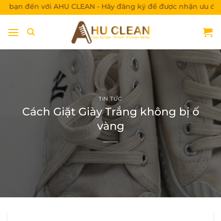
Bỏ
 với AHU CLEAN - Hãy đăng ký để được nhận ưu đãi nhé!
qua
nội
dung
TIN TỨC
Cách Giặt Giày Trắng không bị ố
vàng